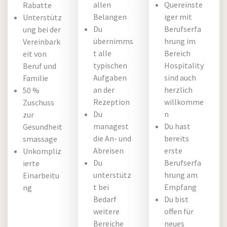
allen
Quereinste
Rabatte
Belangen
iger mit
Unterstütz
Du
Berufserfa
ung bei der
übernimms
hrung im
Vereinbark
t alle
Bereich
eit von
typischen
Hospitality
Beruf und
Aufgaben
sind auch
Familie
an der
herzlich
50 %
Rezeption
willkomme
Zuschuss
Du
n
zur
managest
Du hast
Gesundheit
die An- und
bereits
smassage
Abreisen
erste
Unkompliz
Du
Berufserfa
ierte
unterstütz
hrung am
Einarbeitu
t bei
Empfang
ng
Bedarf
Du bist
weitere
offen für
Bereiche
neues