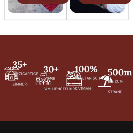
35
+
100
%
30
+
500
m
EINZIGARTIGE
VEGETARISCH
JAHRE
BIS ZUM
ZIMMER
& VEGAN
FAMILIENGEFÜHRT
STRAND