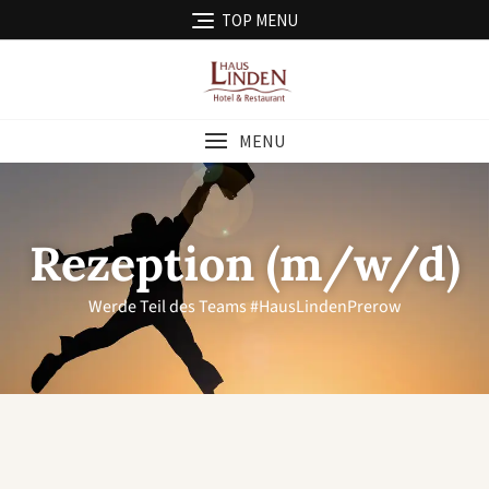
TOP MENU
MENU
Rezeption (m/w/d)
Werde Teil des Teams #HausLindenPrerow