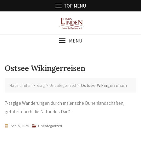
Skip
TOP MENU
to
content
MENU
Ostsee Wikingerreisen
>
>
>
Ostsee Wikingerreisen
Haus Linden
Blog
Uncategorized
7-tägige Wanderungen durch malerische Dünenlandschaften,
geführt durch die Natur des Darß.
Sep. 5, 2025
Uncategorized